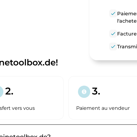
check
Paiemen
l'achet
check
Facture
check
Transmi
netoolbox.de!
2.
3.
paid
sfert vers vous
Paiement au vendeur
deinetoolbox.de?