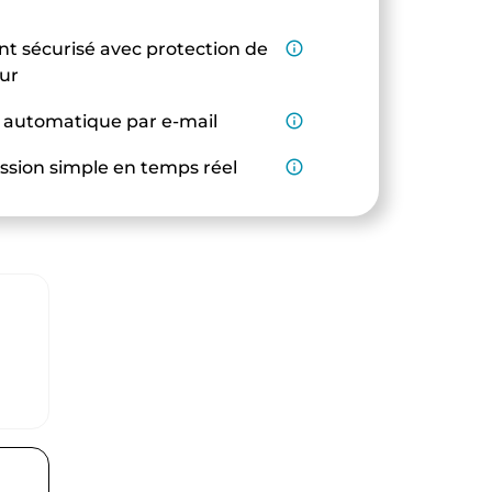
t sécurisé avec protection de
info_outline
eur
 automatique par e-mail
info_outline
ssion simple en temps réel
info_outline