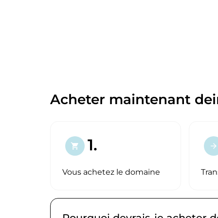
Acheter maintenant dei
1.
shopping_cart
arrow_forward
Vous achetez le domaine
Tran
Pourquoi devrais-je acheter 